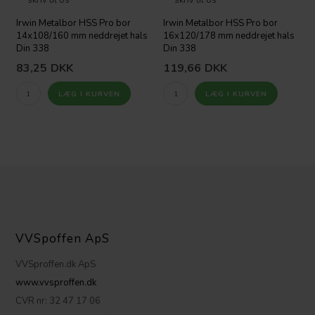
skriv til os
skriv til os
Irwin Metalbor HSS Pro bor
Irwin Metalbor HSS Pro bor
14x108/160 mm neddrejet hals
16x120/178 mm neddrejet hals
Din 338
Din 338
83,25
DKK
119,66
DKK
VVSpoffen ApS
VVSproffen.dk ApS
www.vvsproffen.dk
CVR nr: 32 47 17 06