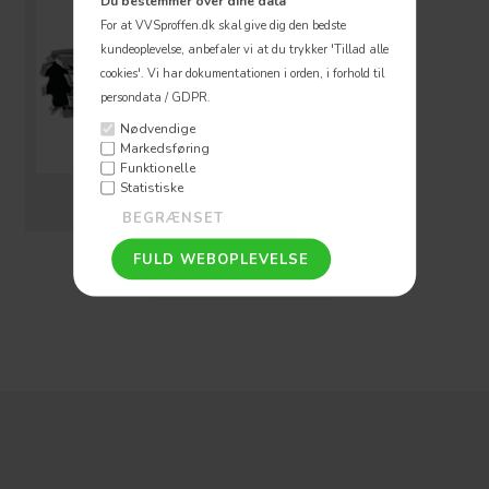
Du bestemmer over dine data
For at VVSproffen.dk skal give dig den bedste
kundeoplevelse, anbefaler vi at du trykker 'Tillad alle
cookies'.
Vi har dokumentationen i orden, i forhold til
persondata / GDPR.
Nødvendige
Markedsføring
Funktionelle
Statistiske
Kernebor