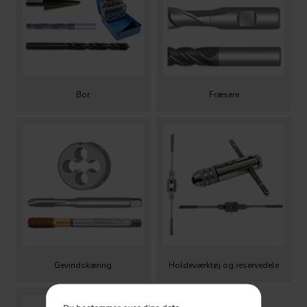
Bor
Fræsere
Gevindskæring
Holdeværktøj og reservedele