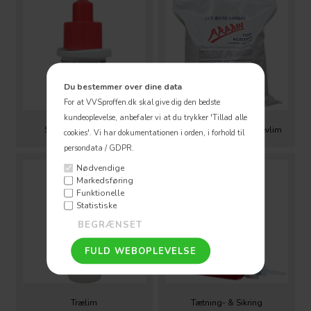
Du bestemmer over dine data
For at VVSproffen.dk skal give dig den bedste
kundeoplevelse, anbefaler vi at du trykker 'Tillad alle
Sekund- & Epoxylim
Tapetklister, Gulv- & Vævlim
cookies'.
Vi har dokumentationen i orden, i forhold til
persondata / GDPR.
Nødvendige
Markedsføring
Funktionelle
Statistiske
Trælim
Tætning- & Sikring