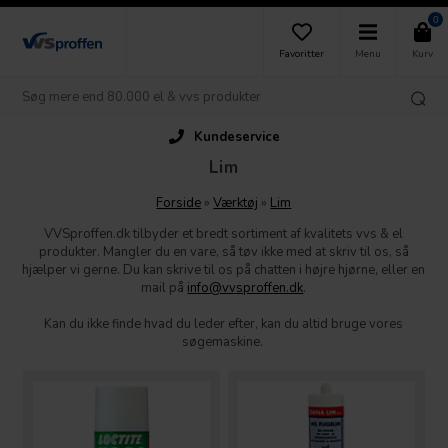
0
Favoritter
Menu
Kurv
Kundeservice
Lim
Forside
»
Værktøj
»
Lim
VVSproffen.dk tilbyder et bredt sortiment af kvalitets vvs & el
produkter. Mangler du en vare, så tøv ikke med at skriv til os, så
hjælper vi gerne. Du kan skrive til os på chatten i højre hjørne, eller en
mail på
info@vvsproffen.dk
.
Kan du ikke finde hvad du leder efter, kan du altid bruge vores
søgemaskine.