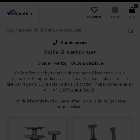
0
Favoritter
Menu
Kurv
Kundeservice
Bolte & sætskruer
Forside
»
Værktøj
»
Bolte & sætskruer
VVSproffen.dk tilbyder et bredt sortiment af kvalitets vvs & el
produkter. Mangler du en vare, så tøv ikke med at skriv til os, så
hjælper vi gerne. Du kan skrive til os på chatten i højre hjørne, eller en
mail på
info@vvsproffen.dk
.
Kan du ikke finde hvad du leder efter, kan du altid bruge vores
søgemaskine.