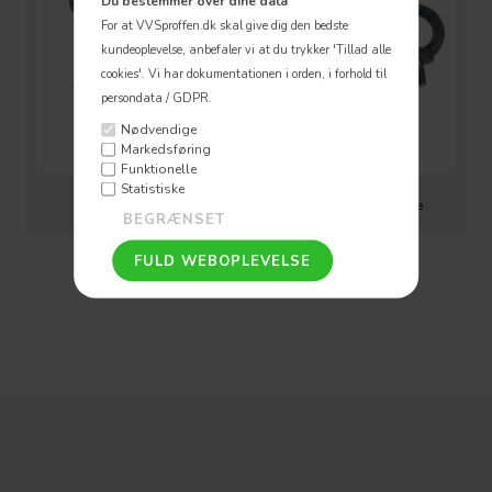
Du bestemmer over dine data
For at VVSproffen.dk skal give dig den bedste
kundeoplevelse, anbefaler vi at du trykker 'Tillad alle
cookies'.
Vi har dokumentationen i orden, i forhold til
persondata / GDPR.
Nødvendige
Markedsføring
Funktionelle
Statistiske
Sætskruer
Øjeskruer & Øjebolte