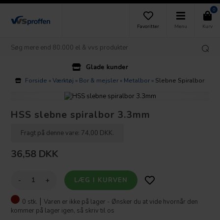
0
Favoritter
Menu
Kurv
Glade kunder
Forside
»
Værktøj
»
Bor & mejsler
»
Metalbor
»
Slebne Spiralbor
HSS slebne spiralbor 3.3mm
Fragt på denne vare: 74,00 DKK.
36,58
DKK
-
+
0 stk. ⎮
Varen er ikke på lager - Ønsker du at vide hvornår den
kommer på lager igen, så skriv til os