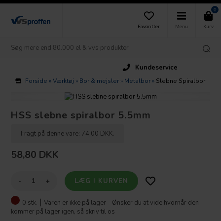
0
Favoritter
Menu
Kurv
Kundeservice
Forside
»
Værktøj
»
Bor & mejsler
»
Metalbor
»
Slebne Spiralbor
HSS slebne spiralbor 5.5mm
Fragt på denne vare: 74,00 DKK.
58,80
DKK
-
+
0 stk. ⎮
Varen er ikke på lager - Ønsker du at vide hvornår den
kommer på lager igen, så skriv til os