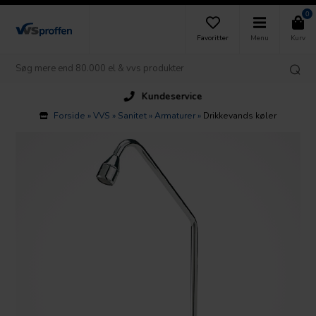
0
Favoritter
Menu
Kurv
Kundeservice
Forside
»
VVS
»
Sanitet
»
Armaturer
»
Drikkevands køler