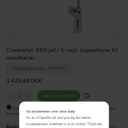
Cosmetal G65 jet/ 1-vejs tappehane til
vandkøler
Fragt på denne vare: 74,00 DKK.
1.428,48
DKK
-
+
0 stk. ⎮
Varen er ikke på lager - Ønsker du at vide hvornår den
Du bestemmer over dine data
kommer på lager igen, så skriv til os
For at VVSproffen.dk skal give dig den bedste
kundeoplevelse, anbefaler vi at du trykker 'Tillad alle
Beskrivelse
Specifikationer
Fragt
Anmeldelser