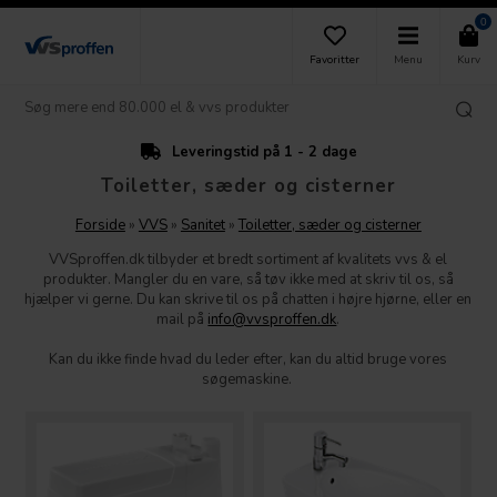
0
Favoritter
Menu
Kurv
Leveringstid på 1 - 2 dage
Toiletter, sæder og cisterner
Forside
»
VVS
»
Sanitet
»
Toiletter, sæder og cisterner
VVSproffen.dk tilbyder et bredt sortiment af kvalitets vvs & el
produkter. Mangler du en vare, så tøv ikke med at skriv til os, så
hjælper vi gerne. Du kan skrive til os på chatten i højre hjørne, eller en
mail på
info@vvsproffen.dk
.
Kan du ikke finde hvad du leder efter, kan du altid bruge vores
søgemaskine.