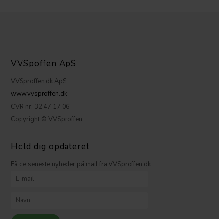
VVSpoffen ApS
VVSproffen.dk ApS
www.vvsproffen.dk
CVR nr: 32 47 17 06
Copyright © VVSproffen
Hold dig opdateret
Få de seneste nyheder på mail fra VVSproffen.dk