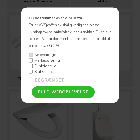
urinaler & bideter
toiletter
Du bestemmer over dine data
For at VVSproffen.dk skal give dig den bedste
kundeoplevelse, anbefaler vi at du trykker 'Tillad alle
cookies'.
Vi har dokumentationen i orden, i forhold til
persondata / GDPR.
Nødvendige
Markedsføring
Funktionelle
Statistiske
Tilbehør til toiletsæder
Tilslutnings slanger