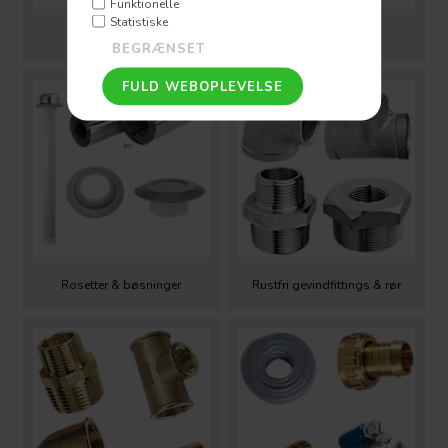
Funktionelle
Statistiske
Pakninger
Pex fittings & rør
Rosetter & bøsninger
Rustfri gevindfittings & rør