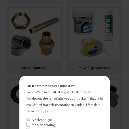
Messingfittings
Pak & fugematerialer
Du bestemmer over dine data
For at VVSproffen.dk skal give dig den bedste
kundeoplevelse, anbefaler vi at du trykker 'Tillad alle
cookies'.
Vi har dokumentationen i orden, i forhold til
persondata / GDPR.
Nødvendige
Markedsføring