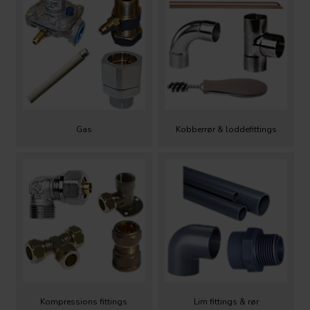
Gas
Kobberrør & loddefittings
Kompressions fittings
Lim fittings & rør