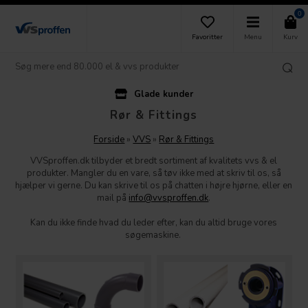
0
Favoritter
Menu
Kurv
lade kunder
Kundeser
Rør & Fittings
Forside
»
VVS
»
Rør & Fittings
VVSproffen.dk tilbyder et bredt sortiment af kvalitets vvs & el
produkter. Mangler du en vare, så tøv ikke med at skriv til os, så
hjælper vi gerne. Du kan skrive til os på chatten i højre hjørne, eller en
mail på
info@vvsproffen.dk
.
Kan du ikke finde hvad du leder efter, kan du altid bruge vores
søgemaskine.