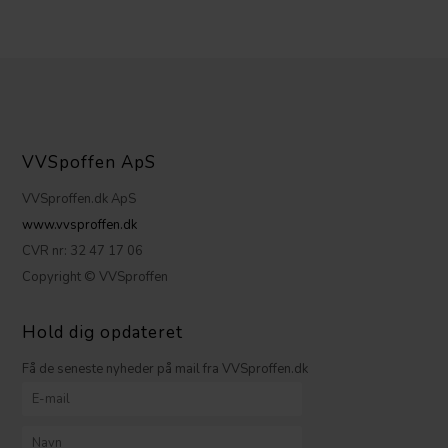
VVSpoffen ApS
VVSproffen.dk ApS
www.vvsproffen.dk
CVR nr: 32 47 17 06
Copyright © VVSproffen
Hold dig opdateret
Få de seneste nyheder på mail fra VVSproffen.dk