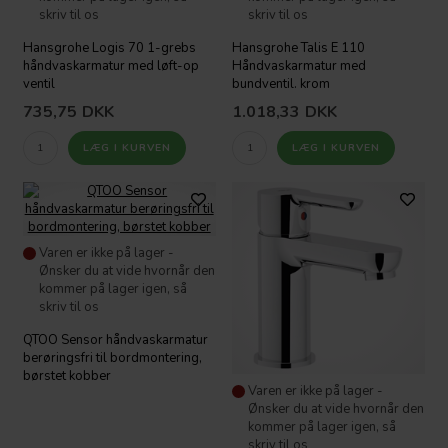
skriv til os
skriv til os
Hansgrohe Logis 70 1-grebs
Hansgrohe Talis E 110
håndvaskarmatur med løft-op
Håndvaskarmatur med
ventil
bundventil. krom
735,75
DKK
1.018,33
DKK
Varen er ikke på lager -
Ønsker du at vide hvornår den
kommer på lager igen, så
skriv til os
QTOO Sensor håndvaskarmatur
berøringsfri til bordmontering,
børstet kobber
Varen er ikke på lager -
Ønsker du at vide hvornår den
kommer på lager igen, så
skriv til os