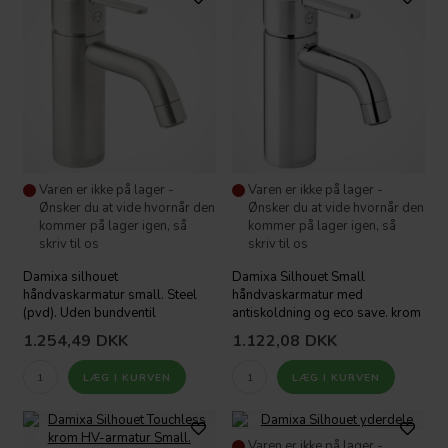
Varen er ikke på lager -
Varen er ikke på lager -
Ønsker du at vide hvornår den
Ønsker du at vide hvornår den
kommer på lager igen, så
kommer på lager igen, så
skriv til os
skriv til os
Damixa silhouet
Damixa Silhouet Small
håndvaskarmatur small. Steel
håndvaskarmatur med
(pvd). Uden bundventil
antiskoldning og eco save. krom
1.254,49
DKK
1.122,08
DKK
Varen er ikke på lager -