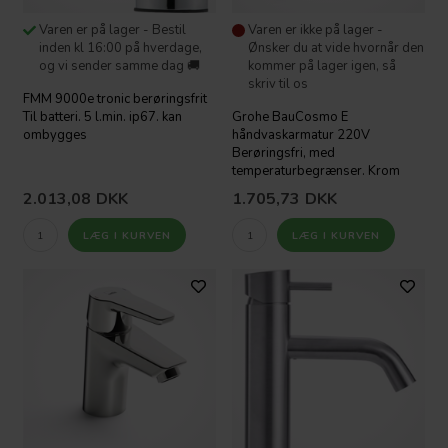
Varen er på lager - Bestil
Varen er ikke på lager -
inden kl 16:00 på hverdage,
Ønsker du at vide hvornår den
og vi sender samme dag 🚚
kommer på lager igen, så
skriv til os
FMM 9000e tronic berøringsfrit
Til batteri. 5 l.min. ip67. kan
Grohe BauCosmo E
ombygges
håndvaskarmatur 220V
Berøringsfri, med
temperaturbegrænser. Krom
2.013,08
DKK
1.705,73
DKK