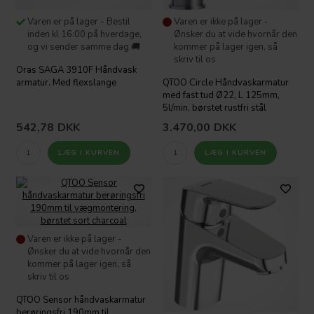
Varen er på lager - Bestil
Varen er ikke på lager -
inden kl 16:00 på hverdage,
Ønsker du at vide hvornår den
og vi sender samme dag 🚚
kommer på lager igen, så
skriv til os
Oras SAGA 3910F Håndvask
armatur. Med flexslange
QTOO Circle Håndvaskarmatur
med fast tud Ø22, L 125mm,
5l/min, børstet rustfri stål
542,78
DKK
3.470,00
DKK
Varen er ikke på lager -
Ønsker du at vide hvornår den
kommer på lager igen, så
skriv til os
QTOO Sensor håndvaskarmatur
berøringsfri 190mm til