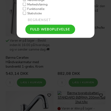
Varen er ikke på lager -
Markedsføring
Ønsker du at vide hvornår den
Funktionelle
kommer på lager igen, så
Statistiske
skriv til os
Børma hv. u/løft 105 tud
BØRMA 105mm tud 1hul t/hv/kv
Varen er på lager - Bestil
inden kl 16:00 på hverdage,
og vi sender samme dag 🚚
Børma Ceraflex
Håndvaskarmatur med
bundventil 1-grebs. Krom
543,14
DKK
882,08
DKK
Varen er ikke på lager -