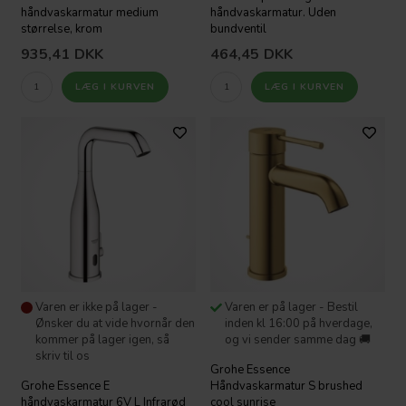
håndvaskarmatur medium
håndvaskarmatur. Uden
størrelse, krom
bundventil
935,41
DKK
464,45
DKK
Varen er ikke på lager -
Varen er på lager - Bestil
Ønsker du at vide hvornår den
inden kl 16:00 på hverdage,
kommer på lager igen, så
og vi sender samme dag 🚚
skriv til os
Grohe Essence
Grohe Essence E
Håndvaskarmatur S brushed
håndvaskarmatur 6V L Infrarød
cool sunrise