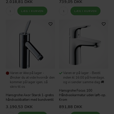
2.018,81
DKK
739,05
DKK
Varen er ikke på lager -
Varen er på lager - Bestil
Ønsker du at vide hvornår den
inden kl 16:00 på hverdage,
kommer på lager igen, så
og vi sender samme dag 🚚
skriv til os
Hansgrohe Focus 100
Hansgrohe Axor Starck 1-grebs
Håndvaskarmatur uden løft-op.
håndvaskbatteri med bundventil
Krom
3.190,53
DKK
891,88
DKK