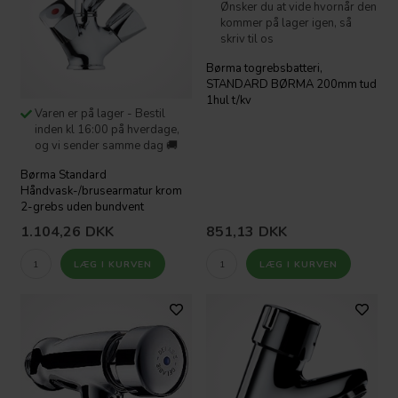
Ønsker du at vide hvornår den
kommer på lager igen, så
skriv til os
Børma togrebsbatteri,
STANDARD BØRMA 200mm tud
1hul t/kv
Varen er på lager - Bestil
inden kl 16:00 på hverdage,
og vi sender samme dag 🚚
Børma Standard
Håndvask-/brusearmatur krom
2-grebs uden bundvent
1.104,26
DKK
851,13
DKK