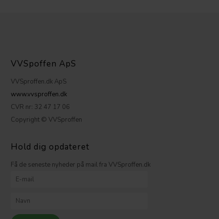
VVSpoffen ApS
VVSproffen.dk ApS
www.vvsproffen.dk
CVR nr: 32 47 17 06
Copyright © VVSproffen
Hold dig opdateret
Få de seneste nyheder på mail fra VVSproffen.dk