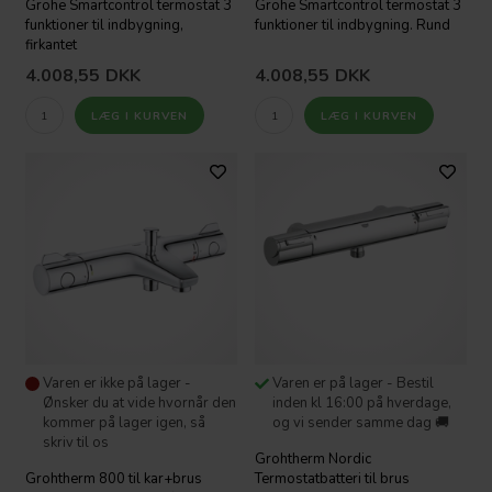
Grohe Smartcontrol termostat 3
Grohe Smartcontrol termostat 3
funktioner til indbygning,
funktioner til indbygning. Rund
firkantet
4.008,55
DKK
4.008,55
DKK
Varen er ikke på lager -
Varen er på lager - Bestil
Ønsker du at vide hvornår den
inden kl 16:00 på hverdage,
kommer på lager igen, så
og vi sender samme dag 🚚
skriv til os
Grohtherm Nordic
Grohtherm 800 til kar+brus
Termostatbatteri til brus