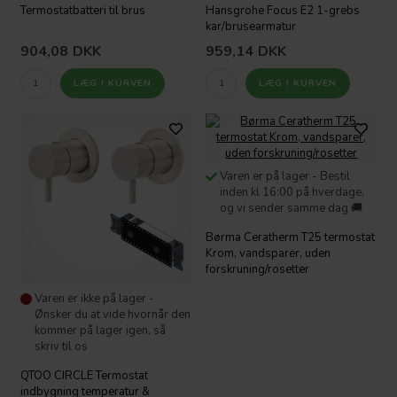
Termostatbatteri til brus
Hansgrohe Focus E2 1-grebs
kar/brusearmatur
904,08
DKK
959,14
DKK
Varen er på lager - Bestil
inden kl 16:00 på hverdage,
og vi sender samme dag 🚚
Børma Ceratherm T25 termostat
Krom, vandsparer, uden
forskruning/rosetter
Varen er ikke på lager -
Ønsker du at vide hvornår den
kommer på lager igen, så
skriv til os
QTOO CIRCLE Termostat
indbygning temperatur &