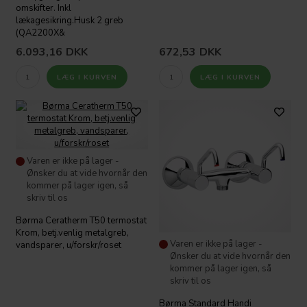
omskifter. Inkl
lækagesikring.Husk 2 greb
(QA2200X&
6.093,16
DKK
672,53
DKK
Varen er ikke på lager -
Ønsker du at vide hvornår den
kommer på lager igen, så
skriv til os
Børma Ceratherm T50 termostat
Krom, betj.venlig metalgreb,
Varen er ikke på lager -
vandsparer, u/forskr/roset
Ønsker du at vide hvornår den
kommer på lager igen, så
skriv til os
Børma Standard Handi