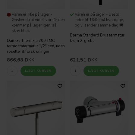
Varen er ikke på lager -
Varen er på lager - Bestil
Ønsker du at vide hvornår den
inden kl 16:00 på hverdage,
kommer på lager igen, så
og vi sender samme dag 🚚
skriv til os
Børma Standard Brusearmatur
Damixa Thermxia 700 TMC
krom 2-grebs
termostatarmatur 1/2'' ned, uden
rosetter & forskruninger
866,68
DKK
621,51
DKK