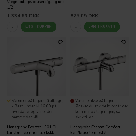
Vægmontage. bruserafgang ned
1/2
1.334,63
DKK
875,05
DKK
Varen er på lager (Få tilbage)
Varen er ikke på lager -
- Bestil inden kl 16:00 på
Ønsker du at vide hvornår den
hverdage, og vi sender
kommer på lager igen, så
samme dag 🚚
skriv til os
Hansgrohe Ecostat 1001 CL
Hansgrohe Ecostat Comfort
kar-/brusetermostat ekskl.
kar-/brusetermostat