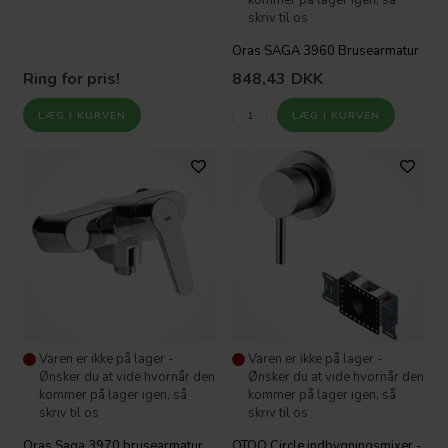
kommer på lager igen, så
skriv til os
Oras SAGA 3960 Brusearmatur
Ring for pris!
848,43
DKK
Varen er ikke på lager -
Varen er ikke på lager -
Ønsker du at vide hvornår den
Ønsker du at vide hvornår den
kommer på lager igen, så
kommer på lager igen, så
skriv til os
skriv til os
Oras Saga 3970 brusearmatur.
QTOO Circle indbygningsmixer -