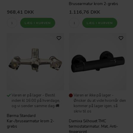
Brusearmatur krom 2-grebs
968,41
DKK
1.116,76
DKK
Varen er på lager - Bestil
Varen er ikke på lager -
inden kl 16:00 på hverdage,
Ønsker du at vide hvornår den
og vi sender samme dag 🚚
kommer på lager igen, så
skriv til os
Børma Standard
Kar-/brusearmatur krom 2-
Damixa Silhouet TMC
grebs
termostatarmatur. Mat, Anti-
fingerprint