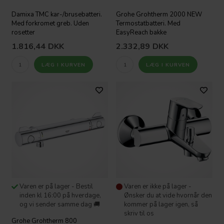
Damixa TMC kar-/brusebatteri.
Grohe Grohtherm 2000 NEW
Med forkromet greb. Uden
Termostatbatteri. Med
rosetter
EasyReach bakke
1.816,44
DKK
2.332,89
DKK
Varen er på lager - Bestil
Varen er ikke på lager -
inden kl 16:00 på hverdage,
Ønsker du at vide hvornår den
og vi sender samme dag 🚚
kommer på lager igen, så
skriv til os
Grohe Grohtherm 800