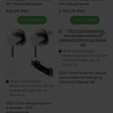
3/4'' tilslutning til slange
KUN indbygningsdel
822,86
DKK
1.764,75
DKK
Varen er ikke på lager -
Ønsker du at vide hvornår den
kommer på lager igen, så
skriv til os
QTOO Circle Karløsning Sampak
med omskifter for indbygning
Varen er ikke på lager -
190mm tud. Børstet stål
Ønsker du at vide hvornår den
kommer på lager igen, så
skriv til os
QTOO Circle indbygningsmixer
& omskifter - KUN
indbygningsdel