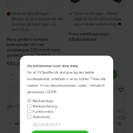
Varen er ikke på lager -
Varen er på lager - Bestil
Ønsker du at vide hvornår den
inden kl 16:00 på hverdage,
kommer på lager igen, så
og vi sender samme dag 🚚
skriv til os
Frese indstillingsnøgle
Mora garden ll komplet
Gårdpostehane
inderspindel 150 mm
(totallængde 230 mm) til mora
garden ll vvs nr. 743453
581,06
DKK
77,78
DKK
Du bestemmer over dine data
For at VVSproffen.dk skal give dig den bedste
kundeoplevelse, anbefaler vi at du trykker 'Tillad alle
cookies'.
Vi har dokumentationen i orden, i forhold til
persondata / GDPR.
Nødvendige
Markedsføring
Funktionelle
Statistiske