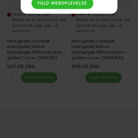
Varen er ikke på lager -
Varen er ikke på lager -
Ønsker du at vide hvornår den
Ønsker du at vide hvornår den
kommer på lager igen, så
kommer på lager igen, så
skriv til os
skriv til os
Mora garden ll komplet
Mora garden ll komplet
inderspindel 300mm
inderspindel 400mm
(totallængde 380mm) til mora
(totallængde 480mm) t/mora
garden ll vvs nr. 74345353
garden ii vvs nr. 743453544
597,66
DKK
609,59
DKK