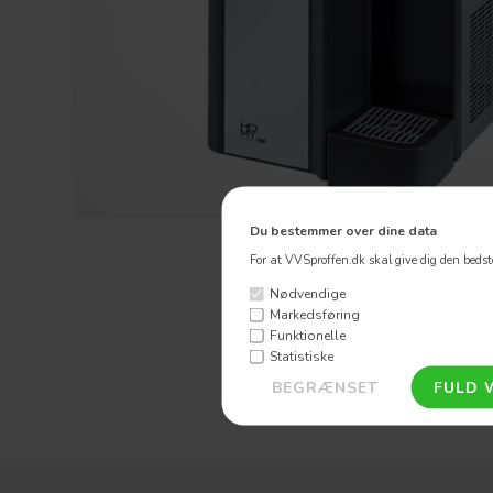
Du bestemmer over dine data
For at VVSproffen.dk skal give dig den bedste
Nødvendige
Markedsføring
Funktionelle
Statistiske