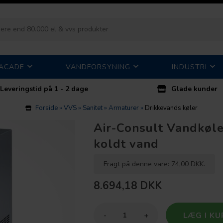
FACADE
VANDFORSYNING
INDUSTRI
Leveringstid på 1 - 2 dage
Glade kunder
Forside
»
VVS
»
Sanitet
»
Armaturer
»
Drikkevands køler
Air-Consult Vandkøl
koldt vand
Fragt på denne vare: 74,00 DKK.
8.694,18
DKK
-
+