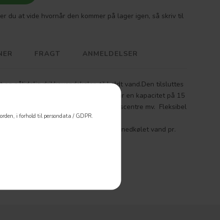
er du at vide hvornår den kommer på lager igen, så skriv til
NER
FRAGT
ANMELDELSER
g pålidelig drikkevandskøler, til koldt vand.Den tilsluttes
emt begrænset vedligeholdelse.Den har en kapacitet på 15
områder, venteværelser, skoler og indkøbscentre mv. Fleksibel
rden, i forhold til persondata / GDPR.
l og vandforsyning
spiral i isbank svarende til max. 15 liter nedkølet vand pr.