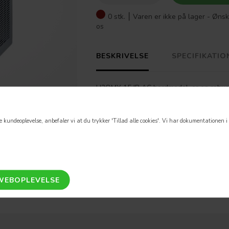
0 stk. ⎮
Varen er ikke på lager - Ønsk
os
BESKRIVELSE
SPECIFIKATIO
H2OMY 15 IB AC bordmodel, er en robust o
drikkevandsforsyningen og kræver ekstr
liter/time og er velegnet til offentlige 
 kundeoplevelse, anbefaler vi at du trykker 'Tillad alle cookies'.
Vi har dokumentationen i o
opstillingsmæssigt, skal blot tilsluttes e
3 liter startkapacitet gennem rustfri stål
time – intet vandmagasin