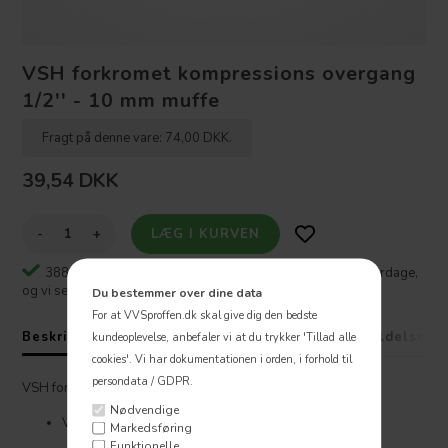
VSH forkromet kompressions overgang
1/2'' - 10 mm muffe
Fragt på denne vare: 74,00 DKK.
39,54
DKK
-
+
388 stk. ⎮
Varen er på lager - Bestil inden kl 16:00 på hverdage,
og vi sender samme dag 🚚
Du bestemmer over dine data
For at VVSproffen.dk skal give dig den bedste
Beskrivelse
Specifikationer
Fragt
Anmeldelser
kundeoplevelse, anbefaler vi at du trykker 'Tillad alle
cookies'.
Vi har dokumentationen i orden, i forhold til
persondata / GDPR.
VSH forkromet kompressions overgang ½'' - 10 mm muffe
Nødvendige
Vand- og varme- og gasinstallationer
Markedsføring
Funktionelle