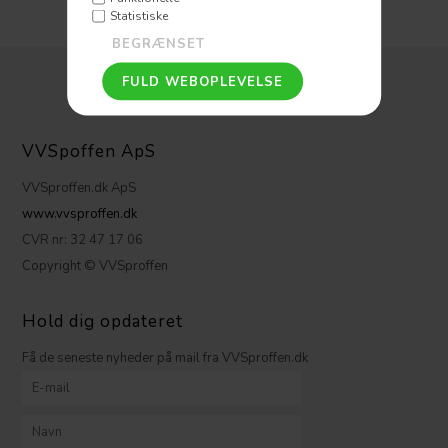
Statistiske
VVSpoffen ApS
VVSproffen.dk ApS
www.vvsproffen.dk
CVR nr: 32 47 17 06
Copyright © VVSproffen
Hold dig opdateret
Få de seneste nyheder på mail fra VVSproffen.dk