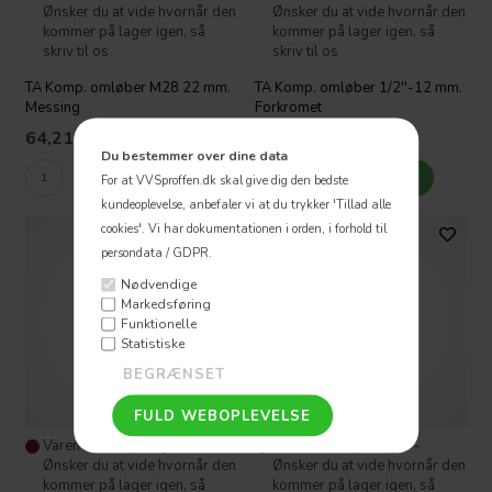
Ønsker du at vide hvornår den
Ønsker du at vide hvornår den
kommer på lager igen, så
kommer på lager igen, så
skriv til os
skriv til os
TA Komp. omløber M28 22 mm.
TA Komp. omløber 1/2''-12 mm.
Messing
Forkromet
64,21
DKK
39,23
DKK
Du bestemmer over dine data
For at VVSproffen.dk skal give dig den bedste
kundeoplevelse, anbefaler vi at du trykker 'Tillad alle
cookies'.
Vi har dokumentationen i orden, i forhold til
persondata / GDPR.
Nødvendige
Markedsføring
Funktionelle
Statistiske
Varen er ikke på lager -
Varen er ikke på lager -
Ønsker du at vide hvornår den
Ønsker du at vide hvornår den
kommer på lager igen, så
kommer på lager igen, så