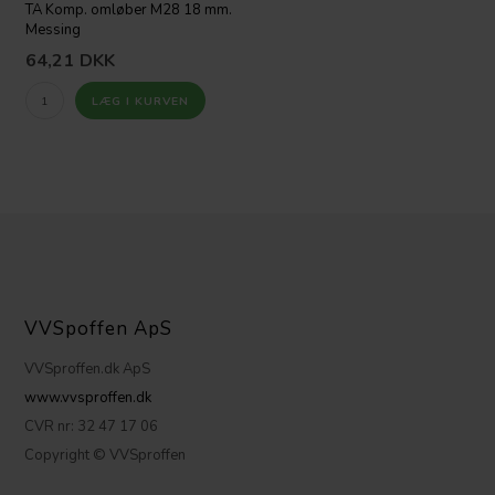
TA Komp. omløber M28 18 mm.
Messing
64,21
DKK
VVSpoffen ApS
VVSproffen.dk ApS
www.vvsproffen.dk
CVR nr: 32 47 17 06
Copyright © VVSproffen