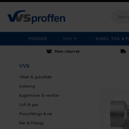
FORSIDE
VVS
KLIMA, TAG & 
Nem returret
VVS
Afløb & gulvafløb
Isolering
Kuglehaner & ventiler
Luft & gas
Pressfittings & rør
Rør & Fittings