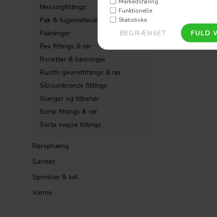
Markedsføring
Messingfittings
Funktionelle
Pak & fugematerialer
Statistiske
Pakninger
Pex fittings & rør
Rosetter & bøsninger
Rustfri gevindfittings & rør
Siliciumbronze fittings
Slanger og tilbehør
Sorte fittings & rør
Sorte svejse fittings
Rørophæng
Sanitet
Sprinkler & køl
Varme