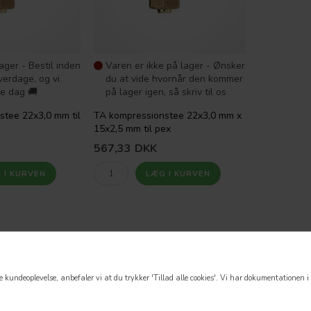
ager - Bestil inden
Varen er ikke på lager - Ønsker
verdage, og vi
du at vide hvornår den kommer
e dag 🚚
på lager igen, så skriv til os
tee 22x3,0 mm til
TA kompressionstee 22x3,0 mm x
15x2,5 mm til pex
567,33
DKK
 kundeoplevelse, anbefaler vi at du trykker 'Tillad alle cookies'.
Vi har dokumentationen i o