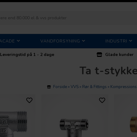
FACADE
VANDFORSYNING
INDUSTRI
Leveringstid på 1 - 2 dage
Glade kunder
Ta t-stykk
Forside
»
VVS
»
Rør & Fittings
»
Kompressions f