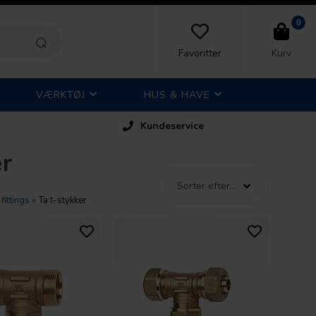
0
Favoritter
Kurv
VÆRKTØJ
HUS & HAVE
Kundeservice
er
ittings
»
Ta t-stykker