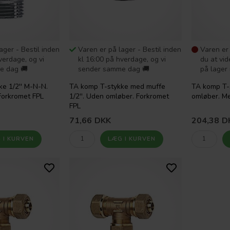
ager - Bestil inden
Varen er på lager - Bestil inden
Varen er 
verdage, og vi
kl 16:00 på hverdage, og vi
du at vi
e dag 🚚
sender samme dag 🚚
på lager i
e 1/2'' M-N-N.
TA komp T-stykke med muffe
TA komp T-
Forkromet FPL
1/2''. Uden omløber. Forkromet
omløber. Me
FPL
71,66
DKK
204,38
D