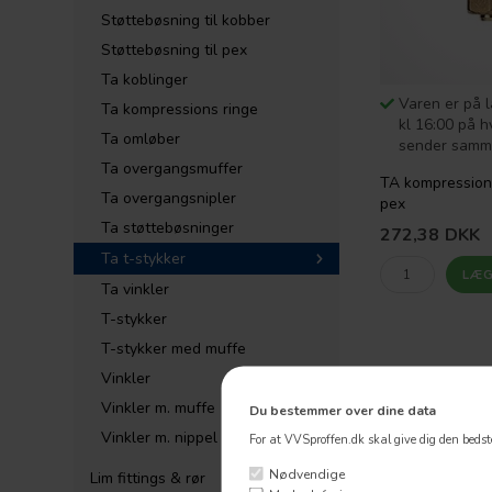
Støttebøsning til kobber
Støttebøsning til pex
Ta koblinger
Varen er på l
Ta kompressions ringe
kl 16:00 på h
Ta omløber
sender samm
Ta overgangsmuffer
TA kompressions
Ta overgangsnipler
pex
Ta støttebøsninger
272,38
DKK
Ta t-stykker
Ta vinkler
T-stykker
T-stykker med muffe
Vinkler
Vinkler m. muffe
Du bestemmer over dine data
Vinkler m. nippel
For at VVSproffen.dk skal give dig den bedste
Nødvendige
Lim fittings & rør