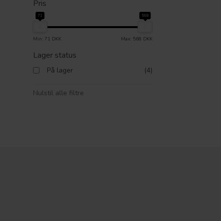
Pris
71
568
Min: 71 DKK
Max: 568 DKK
Lager status
På lager
(4)
Nulstil alle filtre