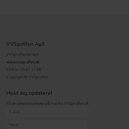
VVSpoffen ApS
VVSproffen.dk ApS
www.vvsproffen.dk
CVR nr: 32 47 17 06
Copyright © VVSproffen
Hold dig opdateret
Få de seneste nyheder på mail fra VVSproffen.dk