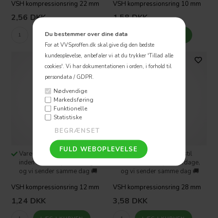
VSH kompressionsring 22 mm
VSH kompressionsring 10 mm
2,56
DKK
1,58
DKK
Du bestemmer over dine data
For at VVSproffen.dk skal give dig den bedste
kundeoplevelse, anbefaler vi at du trykker 'Tillad alle
cookies'.
Vi har dokumentationen i orden, i forhold til
persondata / GDPR.
Nødvendige
Markedsføring
Funktionelle
Statistiske
Varen er på lager - Bestil
Varen er på lager - Bestil
inden kl 16:00 på hverdage,
inden kl 16:00 på hverdage,
og vi sender samme dag 🚚
og vi sender samme dag 🚚
VSH kompressionsring 12 mm
VSH kompressionsring 28 mm
1,24
DKK
3,58
DKK