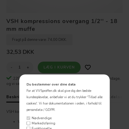
VSH kompressions overgang 1/2'' - 18
mm muffe
Fragt på denne vare: 74,00 DKK.
32,53
DKK
-
+
225 stk. ⎮
Varen er på lager - Bestil inden kl 16:00 på hverdage,
og vi sender samme dag 🚚
Du bestemmer over dine data
For at VVSproffen.dk skal give dig den bedste
Beskrivelse
Specifikationer
Fragt
Anmeldelser
kundeoplevelse, anbefaler vi at du trykker 'Tillad alle
cookies'.
Vi har dokumentationen i orden, i forhold til
persondata / GDPR.
VSH kompressions overgang ½'' - 18 mm muffe
Nødvendige
Vand- og varme- og gasinstallationer
Markedsføring
Funktionelle