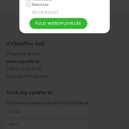
Statistiske
VVSpoffen ApS
VVSproffen.dk ApS
www.vvsproffen.dk
CVR nr: 32 47 17 06
Copyright © VVSproffen
Hold dig opdateret
Få de seneste nyheder på mail fra VVSproffen.dk