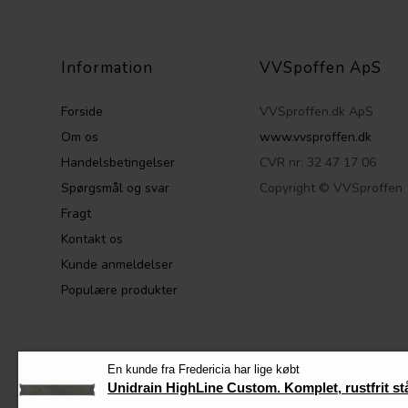
Information
VVSpoffen ApS
Forside
VVSproffen.dk ApS
Om os
www.vvsproffen.dk
Handelsbetingelser
CVR nr: 32 47 17 06
Spørgsmål og svar
Copyright © VVSproffen
Fragt
Kontakt os
Kunde anmeldelser
Populære produkter
VVSproffen.dk ©
En kunde fra Fredericia har lige købt
Unidrain HighLine Custom. Komplet, rustfrit st