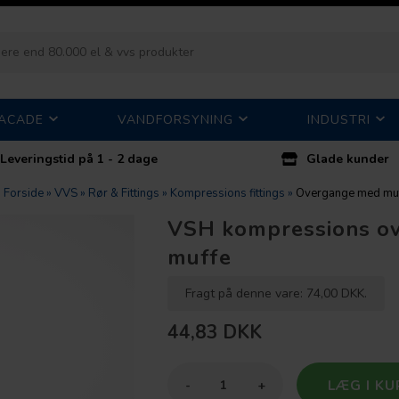
FACADE
VANDFORSYNING
INDUSTRI
Leveringstid på 1 - 2 dage
Glade kunder
Forside
»
VVS
»
Rør & Fittings
»
Kompressions fittings
»
Overgange med mu
VSH kompressions ov
muffe
Fragt på denne vare: 74,00 DKK.
44,83
DKK
-
+