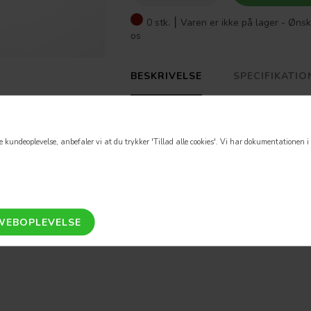
0 stk. ⎮
Varen er ikke på lager - Ønsk
os
BESKRIVELSE
SPECIFIKATIO
VSH kompressions overgang 1/4'' messi
 kundeoplevelse, anbefaler vi at du trykker 'Tillad alle cookies'.
Vi har dokumentationen i o
Vand- og varme- og gasinstallatio