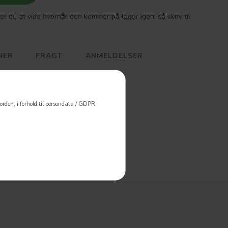
er du at vide hvornår den kommer på lager igen, så skriv til
NER
FRAGT
ANMELDELSER
ng - 10 mm muffe
rden, i forhold til persondata / GDPR.
ner