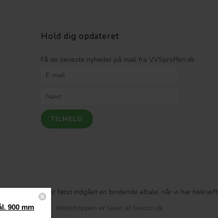
Hold dig opdateret
Få de seneste nyheder på mail fra VVSproffen.dk
 Bemærk! Der er først indgået en bindende aftale, når vi har bekræftet
ål. 900 mm
Webshoppen er lavet af foecon.dk