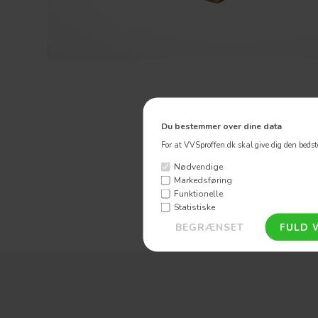
Du bestemmer over dine data
For at VVSproffen.dk skal give dig den bedste
Nødvendige
Markedsføring
Funktionelle
Statistiske