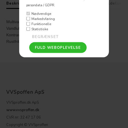
Beskrivelse
Specifikationer
Fragt
Anmeldelser
persondata / GDPR.
Nødvendige
Markedsføring
Multivandlås:
Funktionelle
Vandlukkehøjde = 51 mm
Statistiske
Kontraventil
Rustfrit stål: AISI 304/EN1.4301
VVSpoffen ApS
VVSproffen.dk ApS
www.vvsproffen.dk
CVR nr: 32 47 17 06
Copyright © VVSproffen