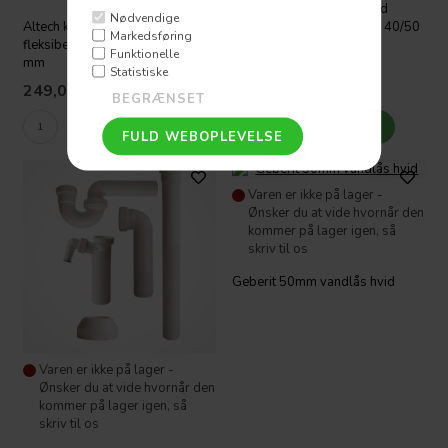
Altech køkkenvandlås med
Nødvendige
Altech køkkenvandlås med
fleksibel slange 1.1/2'''' x 40/50
Markedsføring
fleksibel slange 1.1/2'''' x 40/50
mm
Funktionelle
mm
Statistiske
249,08
DKK
29,53
DKK
Varen er ikke på lager -
Ønsker du at vide hvornår den
kommer på lager igen, så
skriv til os
Geberit 50mm vandlås hvid
Varen er ikke på lager -
Ønsker du at vide hvornår den
kommer på lager igen, så
skriv til os