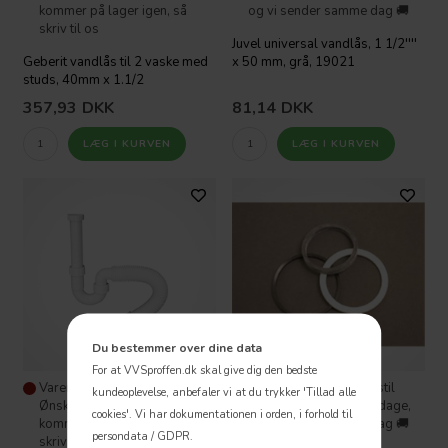
kommer på lager igen, så
og vi sender samme dag 🚚
skriv til os
Juvel universal vandlås, 1 1/2''''
Geberit vandlås til 2 vaske med
x 50 mm, grå, 19021
studs, 40mm x 1.1/2
357,93
DKK
81,14
DKK
Du bestemmer over dine data
For at VVSproffen.dk skal give dig den bedste
Varen er ikke på lager -
Varen er på lager - Bestil
kundeoplevelse, anbefaler vi at du trykker 'Tillad alle
Ønsker du at vide hvornår den
inden kl 16:00 på hverdage,
cookies'.
Vi har dokumentationen i orden, i forhold til
kommer på lager igen, så
og vi sender samme dag 🚚
persondata / GDPR.
skriv til os