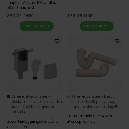
Friaphon Dallmer PP vandlås
50x50 mm, hvid
283,21
DKK
176,78
DKK
Varen er ikke på lager -
Varen er på lager - Bestil
Ønsker du at vide hvornår den
inden kl 16:00 på hverdage,
kommer på lager igen, så
og vi sender samme dag 🚚
skriv til os
PP Uni.Vandlås 50mm hvid
Geberit indbygningsvandlås til
u/renseprop hvid
vaskemaskine