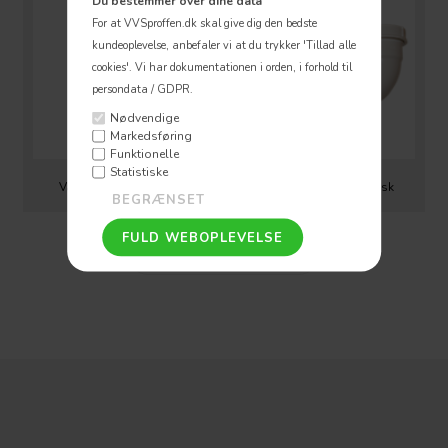
Du bestemmer over dine data
For at VVSproffen.dk skal give dig den bedste
kundeoplevelse, anbefaler vi at du trykker 'Tillad alle
cookies'.
Vi har dokumentationen i orden, i forhold til
persondata / GDPR.
Nødvendige
Markedsføring
Funktionelle
Statistiske
Vandlåse til håndvask
Vandlåse til køkkenvask