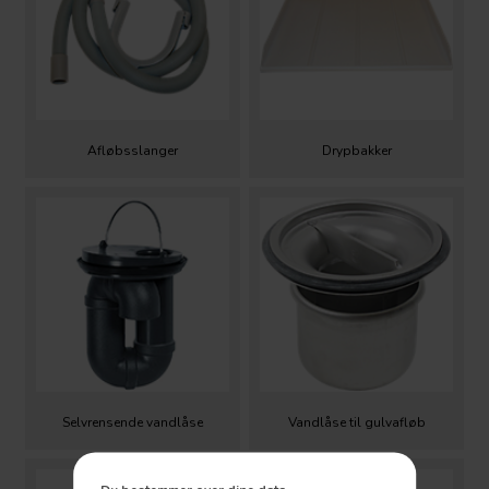
Afløbsslanger
Drypbakker
Selvrensende vandlåse
Vandlåse til gulvafløb