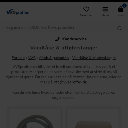
0
Favoritter
Menu
Kurv
Kundeservice
Vandlåse & afløbsslanger
Forside
»
VVS
»
Afløb & gulvafløb
»
Vandlåse & afløbsslanger
VVSproffen.dk tilbyder et bredt sortiment af kvalitets vvs & el
produkter. Mangler du en vare, så tøv ikke med at skriv til os, så
hjælper vi gerne. Du kan skrive til os på chatten i højre hjørne, eller en
mail på
info@vvsproffen.dk
.
Kan du ikke finde hvad du leder efter, kan du altid bruge vores
søgemaskine.