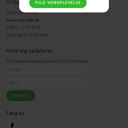
VVSpoffen ApS
VVSproffen.dk ApS
www.vvsproffen.dk
CVR nr: 32 47 17 06
Copyright © VVSproffen
Hold dig opdateret
Få de seneste nyheder på mail fra VVSproffen.dk
Følg os