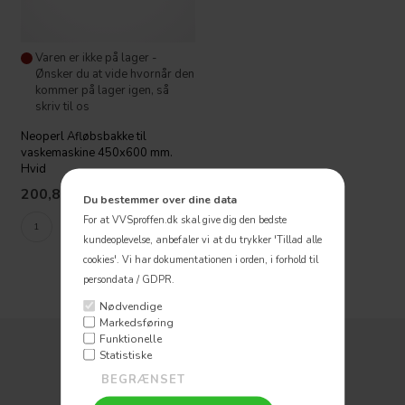
Varen er ikke på lager -
Ønsker du at vide hvornår den
kommer på lager igen, så
skriv til os
Neoperl Afløbsbakke til
vaskemaskine 450x600 mm.
Hvid
200,86
DKK
Du bestemmer over dine data
For at VVSproffen.dk skal give dig den bedste
kundeoplevelse, anbefaler vi at du trykker 'Tillad alle
cookies'.
Vi har dokumentationen i orden, i forhold til
persondata / GDPR.
Nødvendige
Markedsføring
Funktionelle
Statistiske