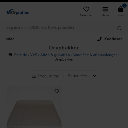
0
Favoritter
Menu
Kurv
Kundeservice
Drypbakker
Forside
»
VVS
»
Afløb & gulvafløb
»
Vandlåse & afløbsslanger
»
Drypbakker
Produktfilter