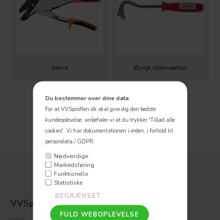
Sakse
Øvrigt skiferværktøj
Du bestemmer over dine data
For at VVSproffen.dk skal give dig den bedste
kundeoplevelse, anbefaler vi at du trykker 'Tillad alle
cookies'.
Vi har dokumentationen i orden, i forhold til
persondata / GDPR.
Nødvendige
Markedsføring
Funktionelle
Statistiske
VVSpoffen ApS