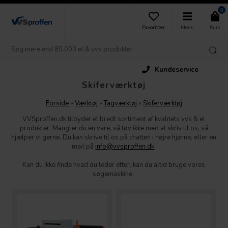
0
Favoritter
Menu
Kurv
Kundeservice
Skiferværktøj
Forside
»
Værktøj
»
Tagværktøj
»
Skiferværktøj
VVSproffen.dk tilbyder et bredt sortiment af kvalitets vvs & el
produkter. Mangler du en vare, så tøv ikke med at skriv til os, så
hjælper vi gerne. Du kan skrive til os på chatten i højre hjørne, eller en
mail på
info@vvsproffen.dk
.
Kan du ikke finde hvad du leder efter, kan du altid bruge vores
søgemaskine.