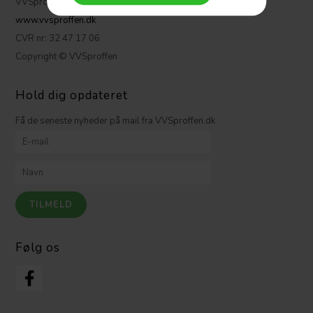
VVSproffen.dk ApS
www.vvsproffen.dk
CVR nr: 32 47 17 06
Copyright © VVSproffen
Hold dig opdateret
Få de seneste nyheder på mail fra VVSproffen.dk
Følg os