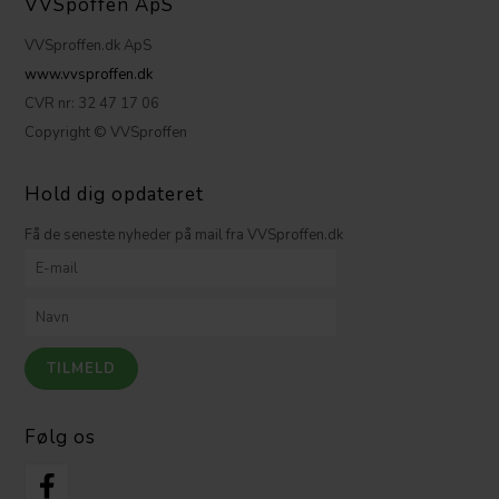
VVSpoffen ApS
VVSproffen.dk ApS
www.vvsproffen.dk
CVR nr: 32 47 17 06
Copyright © VVSproffen
Hold dig opdateret
Få de seneste nyheder på mail fra VVSproffen.dk
Følg os