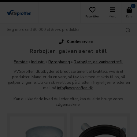
0
Favoritter
Menu
Kurv
Kundeservice
Rørbøjler, galvaniseret stål
Forside
»
Industri
»
Rørophæng
»
Rørbøjler, galvaniseret stål
VVSproffen.dk tilbyder et bredt sortiment af kvalitets vvs & el
produkter. Mangler du en vare, så tøv ikke med at skriv til os, så
hjælper vi gerne. Du kan skrive til os på chatten i højre hjørne, eller en
mail på
info@vvsproffen.dk
.
Kan du ikke finde hvad du leder efter, kan du altid bruge vores
søgemaskine.