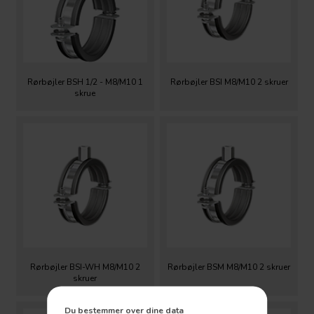
Rørbøjler BSH 1/2 - M8/M10 1
Rørbøjler BSI M8/M10 2 skruer
skrue
Rørbøjler BSI-WH M8/M10 2
Rørbøjler BSM M8/M10 2 skruer
skruer
Du bestemmer over dine data