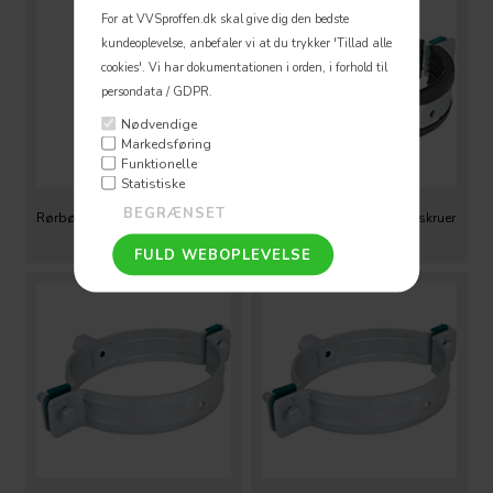
For at VVSproffen.dk skal give dig den bedste
kundeoplevelse, anbefaler vi at du trykker 'Tillad alle
cookies'.
Vi har dokumentationen i orden, i forhold til
persondata / GDPR.
Nødvendige
Markedsføring
Funktionelle
Statistiske
Rørbøjler BSU M8/M10 U/Isol. 2
Rørbøjler HD1501 1/2'' 2 skruer
skruer