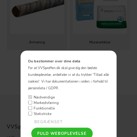
Armering
Murerartikler
Du bestemmer over dine data
For at VVSproffen.dk skal give dig den bedste
kundeoplevelse, anbefaler vi at du trykker 'Tillad alle
cookies'.
Vi har dokumentationen i orden, i forhold til
persondata / GDPR.
Nødvendige
Markedsføring
Funktionelle
Statistiske
VVSpoffen ApS