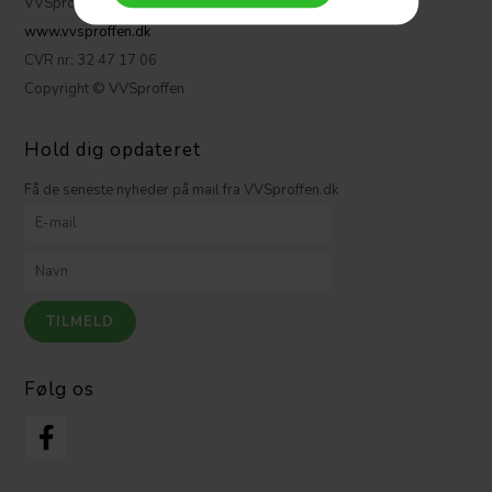
VVSproffen.dk ApS
www.vvsproffen.dk
CVR nr: 32 47 17 06
Copyright © VVSproffen
Hold dig opdateret
Få de seneste nyheder på mail fra VVSproffen.dk
Følg os