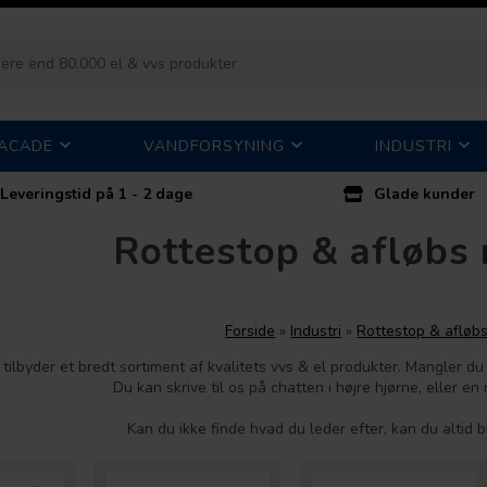
FACADE
VANDFORSYNING
INDUSTRI
Leveringstid på 1 - 2 dage
Glade kunder
Rottestop & afløbs 
Forside
»
Industri
»
Rottestop & afløbs
ilbyder et bredt sortiment af kvalitets vvs & el produkter. Mangler du e
Du kan skrive til os på chatten i højre hjørne, eller en
Kan du ikke finde hvad du leder efter, kan du altid