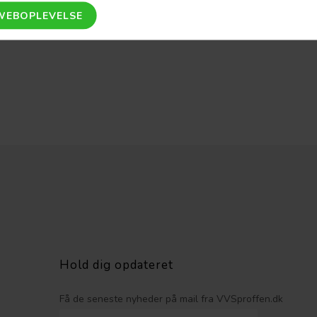
Hold dig opdateret
Få de seneste nyheder på mail fra VVSproffen.dk