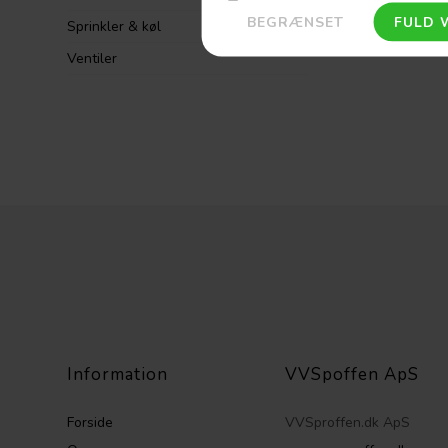
Sprinkler & køl
Ventiler
Information
VVSpoffen ApS
Forside
VVSproffen.dk ApS