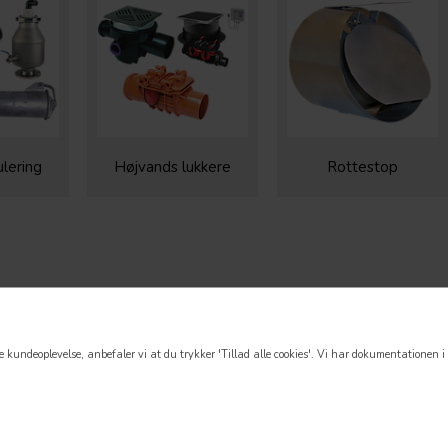
ulering
Højvands lukkere
Rottestop
 kundeoplevelse, anbefaler vi at du trykker 'Tillad alle cookies'.
Vi har dokumentationen i o