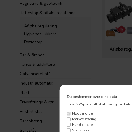
Regnvand & geoteknik
Rottestop & afløbs regulering
Afløbs regulering
Højvands lukkere
Rottestop
Afløbs reg
Rør & fittings
Tanke & udskillere
Galvaniseret stål
Industri automatik
Plast
Du bestemmer over dine data
Pressfittings & rør
For at VVSproffen.dk skal give dig den bedste
Rustfrit stål
Nødvendige
Markedsføring
Rørophæng
Funktionelle
Sort stål
Statistiske