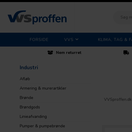
FORSIDE
VVS
KLIMA, TAG & 
Nem returret
Industri
Afløb
Armering & murerartikler
Brønde
VVSproffen.dk t
Brøndgods
Linieafvanding
Pumper & pumpebrønde