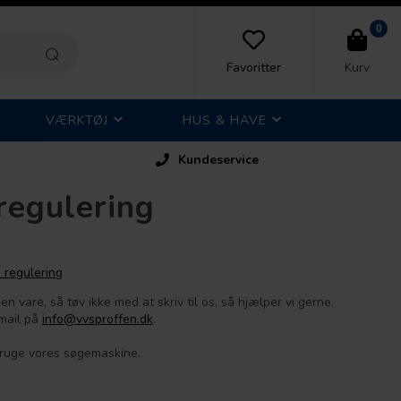
0
Favoritter
Kurv
VÆRKTØJ
HUS & HAVE
Kundeservice
regulering
 regulering
n vare, så tøv ikke med at skriv til os, så hjælper vi gerne.
 mail på
info@vvsproffen.dk
.
 bruge vores søgemaskine.