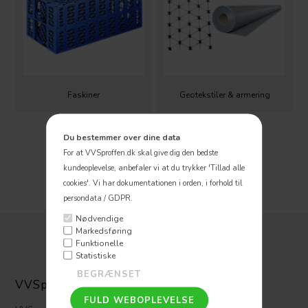
Faskiner
Geotekstiler & armering
Du bestemmer over dine data
For at VVSproffen.dk skal give dig den bedste
kundeoplevelse, anbefaler vi at du trykker 'Tillad alle
cookies'.
Vi har dokumentationen i orden, i forhold til
persondata / GDPR.
Nødvendige
Markedsføring
Funktionelle
Statistiske
VVSpoffen ApS