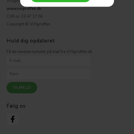
VVSproffen.dk ApS
www.vvsproffen.dk
CVR nr: 32 47 17 06
Copyright © VVSproffen
Hold dig opdateret
Få de seneste nyheder på mail fra VVSproffen.dk
Følg os