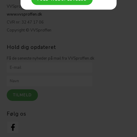
VVSproffen.dk ApS
www.vvsproffen.dk
CVR nr: 32 47 17 06
Copyright © VVSproffen
Hold dig opdateret
Få de seneste nyheder på mail fra VVSproffen.dk
Følg os