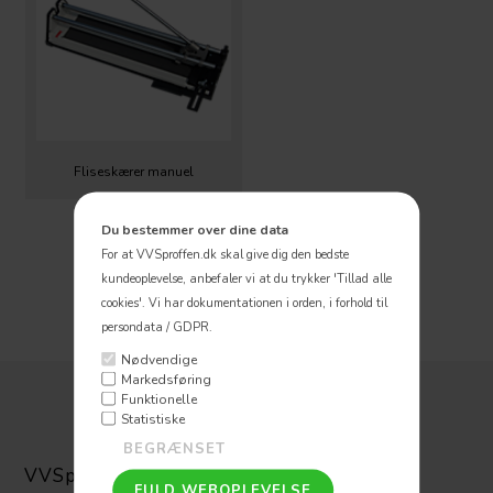
Fliseskærer manuel
Du bestemmer over dine data
For at VVSproffen.dk skal give dig den bedste
kundeoplevelse, anbefaler vi at du trykker 'Tillad alle
cookies'.
Vi har dokumentationen i orden, i forhold til
persondata / GDPR.
Nødvendige
Markedsføring
Funktionelle
Statistiske
VVSpoffen ApS