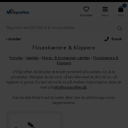
0
Favoritter
Menu
Kurv
Kundeservice
Fliseskærere & Klippere
Forside
»
Værktøj
»
Murer- & brolægger værktøj
»
Fliseskærere &
Klippere
VVSproffen.dk tilbyder et bredt sortiment af kvalitets vvs & el
produkter. Mangler du en vare, så tøv ikke med at skriv til os, så
hjælper vi gerne. Du kan skrive til os på chatten i højre hjørne, eller en
mail på
info@vvsproffen.dk
.
Kan du ikke finde hvad du leder efter, kan du altid bruge vores
søgemaskine.