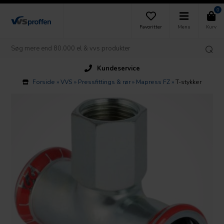
0
Favoritter
Menu
Kurv
Kundeservice
Forside
»
VVS
»
Pressfittings & rør
»
Mapress FZ
»
T-stykker