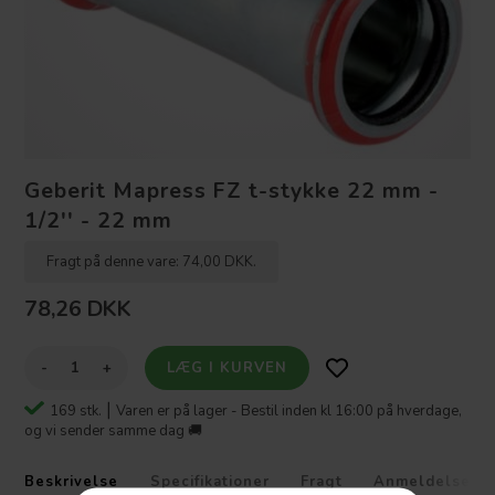
Geberit Mapress FZ t-stykke 22 mm -
1/2'' - 22 mm
Fragt på denne vare: 74,00 DKK.
78,26
DKK
-
+
169 stk. ⎮
Varen er på lager - Bestil inden kl 16:00 på hverdage,
og vi sender samme dag 🚚
Beskrivelse
Specifikationer
Fragt
Anmeldelser