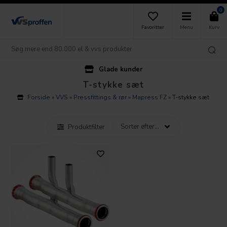
0
Favoritter
Menu
Kurv
Glade kunder
T-stykke sæt
Forside
»
VVS
»
Pressfittings & rør
»
Mapress FZ
»
T-stykke sæt
Produktfilter