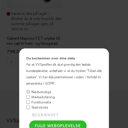
Varen er ikke på lager -
Ønsker du at vide hvornår den
kommer på lager igen, så
skriv til os
Geberit Mapress FZ T-stykke 15
mm sæt til frem- og tilbageløb
798,21
DKK
Du bestemmer over dine data
For at VVSproffen.dk skal give dig den bedste
kundeoplevelse, anbefaler vi at du trykker 'Tillad alle
cookies'.
Vi har dokumentationen i orden, i forhold til
persondata / GDPR.
Nødvendige
Markedsføring
Funktionelle
Statistiske
VVSpoffen ApS