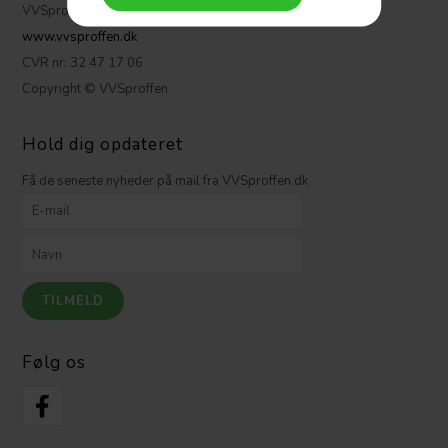
VVSproffen.dk ApS
www.vvsproffen.dk
CVR nr: 32 47 17 06
Copyright © VVSproffen
Hold dig opdateret
Få de seneste nyheder på mail fra VVSproffen.dk
Følg os