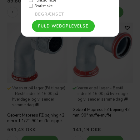
89,80
DKK
36,78
DKK
Funktionelle
Statistiske
Varen er på lager (Få tilbage)
Varen er på lager - Bestil
- Bestil inden kl 16:00 på
inden kl 16:00 på hverdage,
hverdage, og vi sender
og vi sender samme dag 🚚
samme dag 🚚
Geberit Mapress FZ bøjning 42
Geberit Mapress FZ bøjning 42
mm. 90° muffe-muffe
mm x 1.1/2''. 90° muffe-nippel
691,43
DKK
141,19
DKK