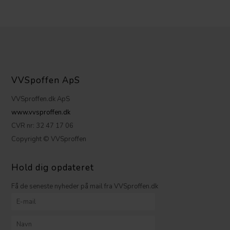
VVSpoffen ApS
VVSproffen.dk ApS
www.vvsproffen.dk
CVR nr: 32 47 17 06
Copyright © VVSproffen
Hold dig opdateret
Få de seneste nyheder på mail fra VVSproffen.dk