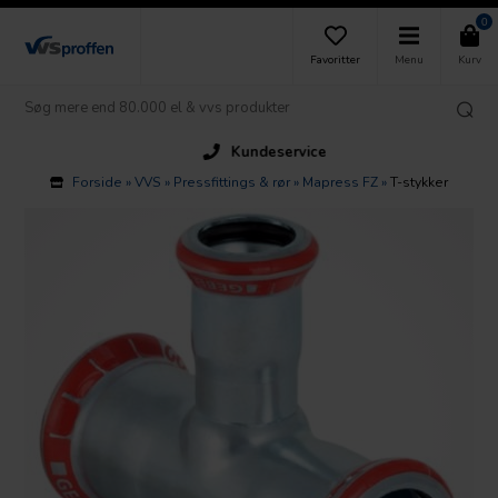
0
Favoritter
Menu
Kurv
Kundeservice
Forside
»
VVS
»
Pressfittings & rør
»
Mapress FZ
»
T-stykker