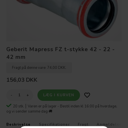
Geberit Mapress FZ t-stykke 42 - 22 -
42 mm
Fragt på denne vare: 74,00 DKK.
156,03
DKK
-
+
20 stk. ⎮
Varen er på lager - Bestil inden kl 16:00 på hverdage,
og vi sender samme dag 🚚
Beskrivelse
Specifikationer
Fragt
Anmeldelser