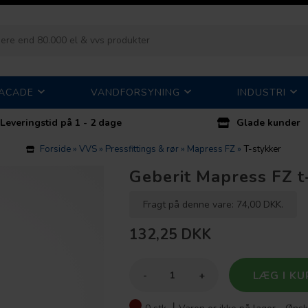
FACADE
VANDFORSYNING
INDUSTRI
Leveringstid på 1 - 2 dage
Glade kunder
Forside
»
VVS
»
Pressfittings & rør
»
Mapress FZ
»
T-stykker
Geberit Mapress FZ t
Fragt på denne vare: 74,00 DKK.
132,25
DKK
-
+