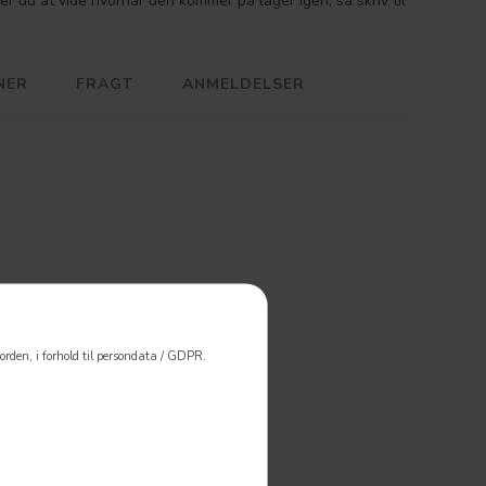
er du at vide hvornår den kommer på lager igen, så skriv til
NER
FRAGT
ANMELDELSER
kyttelsesprop
rden, i forhold til persondata / GDPR.
er