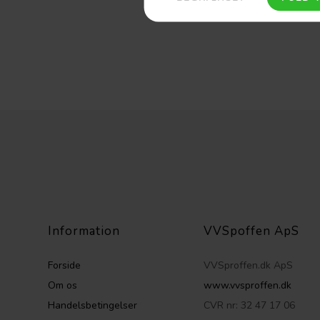
Information
VVSpoffen ApS
Forside
VVSproffen.dk ApS
Om os
www.vvsproffen.dk
Handelsbetingelser
CVR nr: 32 47 17 06