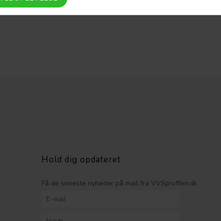
76mm - 108mm Brug M-slynger
Hold dig opdateret
Få de seneste nyheder på mail fra VVSproffen.dk