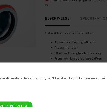
0 stk. ⎮
Varen er ikke på lager - Ønsk
os
BESKRIVELSE
SPECIFIKATIO
Geberit Mapress FZ El-forzinket
Til varmeanlæg og afkøling
Presseindikator
Utæt ved manglende presning
Frem- og tilbageløb kan skiftes
Udvendigt forzinket
Tætningsring af CIIR sort
Pressemuffe med transparent bes
 kundeoplevelse, anbefaler vi at du trykker 'Tillad alle cookies'.
Vi har dokumentationen i o
Materiale Stål ulegeret 1
Egnede press bakker:
Dimension:
12mm - 35mm M bakker
42mm - 54mm Anbefales M-slyng