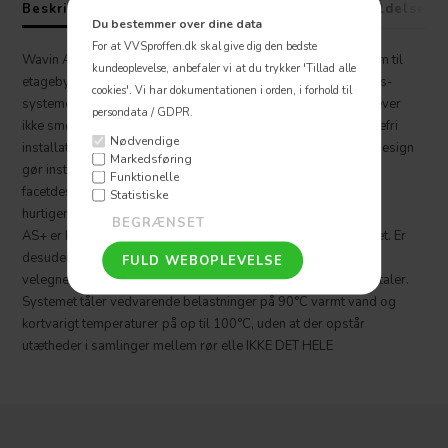
Beskrivelse
Specifikationer
Fragt
Anmeldelser
Du bestemmer over dine data
For at VVSproffen.dk skal give dig den bedste
Wavin AS+ er ultimativt det mest støjdæmpende afløbssystem til
kundeoplevelse, anbefaler vi at du trykker 'Tillad alle
etagebyggeri eller andre steder, hvor der stilles krav til afløbs-
cookies'.
Vi har dokumentationen i orden, i forhold til
systemets støjniveau.Den patenterede blå EPDM pakning kræver
persondata / GDPR.
ikke smøremiddel og pakningens design garanterer en lækagefri
Nødvendige
installation - selv ved stor belastning. Produktets kompakte design
Markedsføring
gør installation nem på steder med begrænset plads.Den
Funktionelle
facetdesignede rørende betyder lav samlekraft og dermed en
Statistiske
hurtigere montering.
AS+ er korrosionsfrit, har høj ringstivhed og stor formstabilitet. Er
desuden resistent over for de fleste aggressive væsker og er
velegnet til alle typer spildevand – også fra industri og hospitaler.
Systemet tåler vedvarende belastninger på 90°C varmt vand og
kortvarigt temperaturer på op til 100°C, uden at der opstår
utætheder i samlinger mellem rør elle IKKE DET HELE