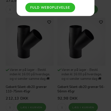
171,55
DKK
171,55
DKK
Varen er på lager - Bestil
Varen er på lager - Bestil
inden kl 16:00 på hverdage,
inden kl 16:00 på hverdage,
og vi sender samme dag 🚚
og vi sender samme dag 🚚
Geberit Silent-db20 grenrør
Geberit Silent-db20 grenrør 56-
110-75mm 45gr
56mm 45gr
212,13
DKK
92,98
DKK