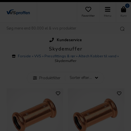
0
Favoritter
Menu
Kurv
Kundeservice
Skydemuffer
Forside
»
VVS
»
Pressfittings & rør
»
Altech Kobber til vand
»
Skydemuffer
Produktfilter