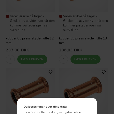
Varen er ikke på lager -
Varen er ikke på lager -
Ønsker du at vide hvornår den
Ønsker du at vide hvornår den
kommer på lager igen, så
kommer på lager igen, så
skriv til os
skriv til os
kobber Cu press skydemuffe 12
kobber Cu press skydemuffe 18
mm
mm
237,38
DKK
236,83
DKK
Du bestemmer over dine data
For at VVSproffen.dk skal give dig den bedste