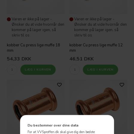
Varen er ikke på lager -
Varen er ikke på lager -
Ønsker du at vide hvornår den
Ønsker du at vide hvornår den
kommer på lager igen, så
kommer på lager igen, så
skriv til os
skriv til os
kobber Cu press lige muffe 18
kobber Cu press lige muffe 12
mm
mm
54,33
DKK
46,51
DKK
Du bestemmer over dine data
For at VVSproffen.dk skal give dig den bedste