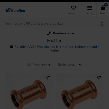
0
Favoritter
Menu
Kurv
Kundeservice
Muffer
Forside
»
VVS
»
Pressfittings & rør
»
Altech Kobber til vand
»
Muffer
Produktfilter