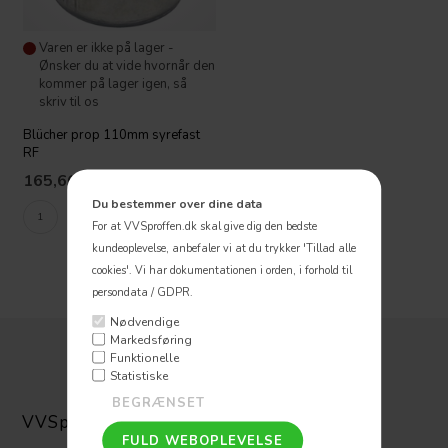
Varen er ikke på lager -
Ønsker du at vide hvornår den
kommer på lager igen, så
skriv til os
Blücher prop 110mm syrefast
RF
165,66
DKK
Du bestemmer over dine data
For at VVSproffen.dk skal give dig den bedste
kundeoplevelse, anbefaler vi at du trykker 'Tillad alle
cookies'.
Vi har dokumentationen i orden, i forhold til
persondata / GDPR.
Nødvendige
Markedsføring
Funktionelle
Statistiske
VVSpoffen ApS