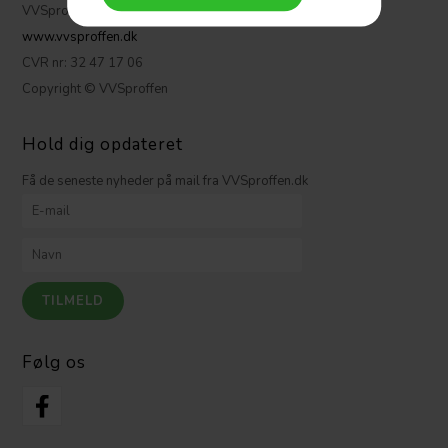
VVSproffen.dk ApS
www.vvsproffen.dk
CVR nr: 32 47 17 06
Copyright © VVSproffen
Hold dig opdateret
Få de seneste nyheder på mail fra VVSproffen.dk
Følg os