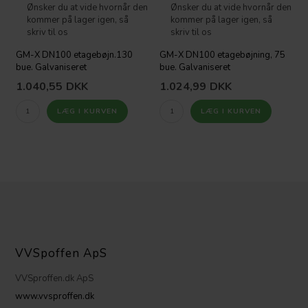
Ønsker du at vide hvornår den
Ønsker du at vide hvornår den
kommer på lager igen, så
kommer på lager igen, så
skriv til os
skriv til os
GM-X DN100 etagebøjn.130
GM-X DN100 etagebøjning, 75
bue. Galvaniseret
bue. Galvaniseret
1.040,55
DKK
1.024,99
DKK
VVSpoffen ApS
VVSproffen.dk ApS
www.vvsproffen.dk