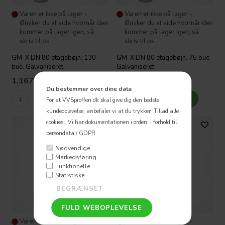
Varen er ikke på lager -
Varen er ikke på lager -
Ønsker du at vide hvornår den
Ønsker du at vide hvornår den
kommer på lager igen, så
kommer på lager igen, så
skriv til os
skriv til os
GM-X DN 80 etagebøjn. 130
GM-X DN 80 etagebøjn. 75 bue.
bue. Galvaniseret
Galvaniseret
1.167,31
DKK
1.184,41
DKK
Du bestemmer over dine data
For at VVSproffen.dk skal give dig den bedste
kundeoplevelse, anbefaler vi at du trykker 'Tillad alle
cookies'.
Vi har dokumentationen i orden, i forhold til
persondata / GDPR.
Nødvendige
Markedsføring
Funktionelle
Statistiske
Varen er ikke på lager -
Varen er ikke på lager -