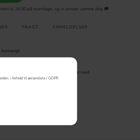
 inden kl 16:00 på hverdage, og vi sender samme dag 🚚
NER
FRAGT
ANMELDELSER
kortvarigt
 af fornettet polyethylen og er forsynet med
rden, i forhold til persondata / GDPR.
olylethylen