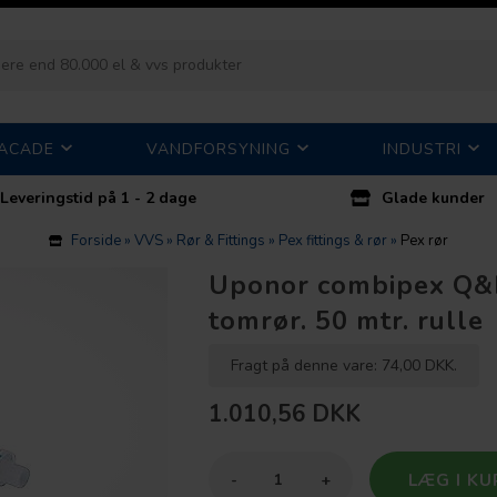
FACADE
VANDFORSYNING
INDUSTRI
Leveringstid på 1 - 2 dage
Glade kunder
Forside
»
VVS
»
Rør & Fittings
»
Pex fittings & rør
»
Pex rør
Uponor combipex Q&E
tomrør. 50 mtr. rulle
Fragt på denne vare: 74,00 DKK.
1.010,56
DKK
-
+