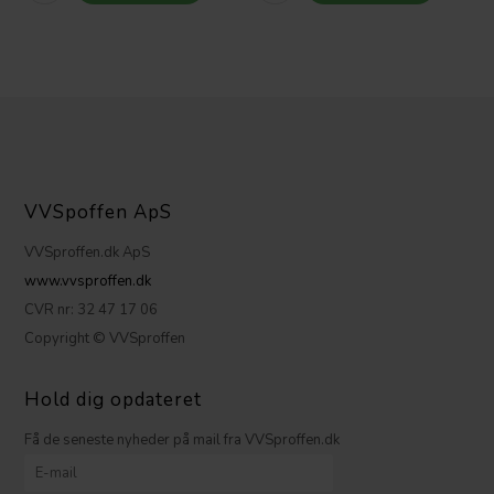
VVSpoffen ApS
VVSproffen.dk ApS
www.vvsproffen.dk
CVR nr: 32 47 17 06
Copyright © VVSproffen
Hold dig opdateret
Få de seneste nyheder på mail fra VVSproffen.dk