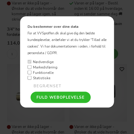
Varen er ikke på lager -
Varen er på lager - Bestil
Ønsker du at vide hvornår den
inden kl 16:00 på hverdage,
kommer på lager igen, så
og vi sender samme dag 🚚
skriv til os
Alupex 3/4x3 Ford.Rør Wavin
Du bestemmer over dine data
3/4'' holdere til Push
Tigris Press
For at VVSproffen.dk skal give dig den bedste
fordelerrør, samlede
kundeoplevelse, anbefaler vi at du trykker 'Tillad alle
114,05
DKK
104,63
DKK
cookies'.
Vi har dokumentationen i orden, i forhold til
persondata / GDPR.
Nødvendige
Markedsføring
Funktionelle
Statistiske
Varen er ikke på lager -
Varen er ikke på lager -
Ønsker du at vide hvornår den
Ønsker du at vide hvornår den