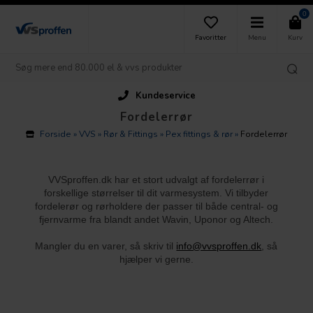
0
Favoritter
Menu
Kurv
Kundeservice
Fordelerrør
Forside
»
VVS
»
Rør & Fittings
»
Pex fittings & rør
»
Fordelerrør
VVSproffen.dk har et stort udvalgt af fordelerrør i
forskellige størrelser til dit varmesystem. Vi tilbyder
fordelerør og rørholdere der passer til både central- og
fjernvarme fra blandt andet Wavin, Uponor og Altech.
Mangler du en varer, så skriv til
info@vvsproffen.dk
, så
hjælper vi gerne.