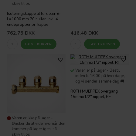
skriv til os
Isoleringskappe til fordelerrør
L=1000 mm 20 huller. Inkl. 4
endepropper pr. kappe
762,75
DKK
416,48
DKK
Varen er på lager - Bestil
inden kl 16:00 på hverdage,
og vi sender samme dag 🚚
ROTH MULTIPEX overgang
15mmx1/2'' nippel, RF
Varen er ikke på lager -
Ønsker du at vide hvornår den
kommer på lager igen, så
skriv til os