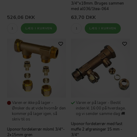
3/4''x18mm. Bruges sammen
med al036/1tea-064
526,06
DKK
63,70
DKK
Varen er ikke på lager -
Varen er på lager - Bestil
Ønsker du at vide hvornår den
inden kl 16:00 på hverdage,
kommer på lager igen, så
og vi sender samme dag 🚚
skriv til os
Uponor fordelerrør med fast
Uponor fordelerrør m/oml 3/4''-
muffe 2 afgreninger 15 mm -
2x15mm gren
3/4''