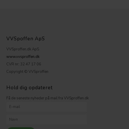
VVSpoffen ApS
VVSproffen.dk ApS
www.vvsproffen.dk
CVR nr: 32 47 17 06
Copyright © VVSproffen
Hold dig opdateret
Få de seneste nyheder på mail fra VVSproffen.dk