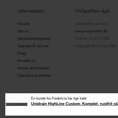
Information
VVSpoffen ApS
Forside
VVSproffen.dk ApS
Om os
www.vvsproffen.dk
Handelsbetingelser
CVR nr: 32 47 17 06
Spørgsmål og svar
Copyright © VVSproffen
Fragt
Kontakt os
Kunde anmeldelser
Populære produkter
VVSproffen.dk ©
En kunde fra Fredericia har lige købt
Unidrain HighLine Custom. Komplet, rustfrit st