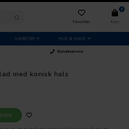
0
Favoritter
Kurv
VÆRKTØJ
HUS & HAVE
Kundeservice
lad med konisk hals