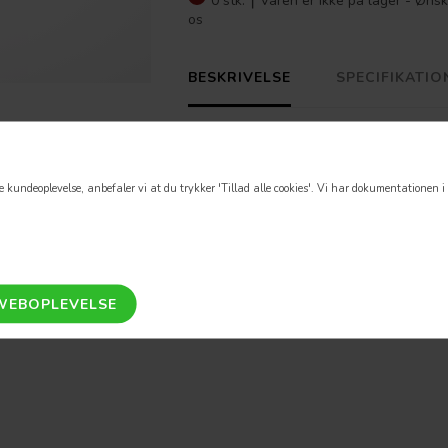
0 stk. ⎮
Varen er ikke på lager - Ønsk
os
BESKRIVELSE
SPECIFIKATIO
Flad / konisk
1 1/2''
 kundeoplevelse, anbefaler vi at du trykker 'Tillad alle cookies'.
Vi har dokumentationen i o