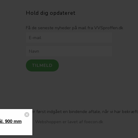
Hold dig opdateret
Få de seneste nyheder på mail fra VVSproffen.dk
 Bemærk! Der er først indgået en bindende aftale, når vi har bekræftet
ål. 900 mm
Webshoppen er lavet af foecon.dk