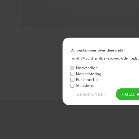
Du bestemmer over dine data
For at VVSproffen.dk skal give dig den bedste
Nødvendige
Markedsføring
Funktionelle
Statistiske