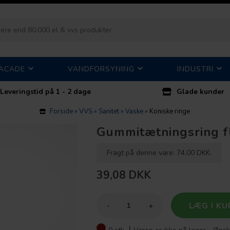
FACADE
VANDFORSYNING
INDUSTRI
Leveringstid på 1 - 2 dage
Glade kunder
Forside
»
VVS
»
Sanitet
»
Vaske
»
Koniske ringe
Gummitætningsring f
Fragt på denne vare: 74,00 DKK.
39,08
DKK
-
+