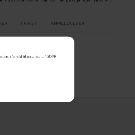
er du at vide hvornår den kommer på lager igen, så skriv til
NER
FRAGT
ANMELDELSER
rden, i forhold til persondata / GDPR.