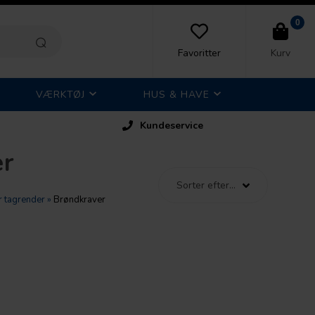
0
Favoritter
Kurv
VÆRKTØJ
HUS & HAVE
Kundeservice
er
 tagrender
»
Brøndkraver