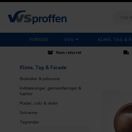
FORSIDE
VVS
KLIMA, TAG & 
Nem returret
Klima, Tag & Facade
Biokedler & pilleovne
Inddækninger, gennemføringer &
hætter
Plader, coils & skifer
Solvarme
Tagrender