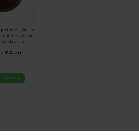
 på lager - Ønsker
vornår den kommer
 så skriv til os
rd Ø31,5mm.