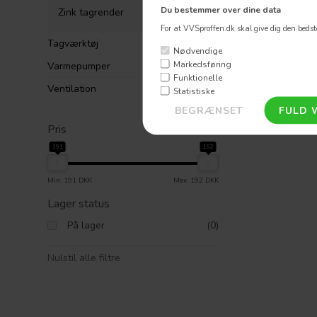
Du bestemmer over dine data
Zink tagrender
For at VVSproffen.dk skal give dig den bedste
Tagværktøj
Nødvendige
Markedsføring
Varmepumper
Funktionelle
Ventilation
Statistiske
Pris
191
192
Min: 191 DKK
Max: 192 DKK
Lager status
På lager
(0)
Nulstil alle filtre