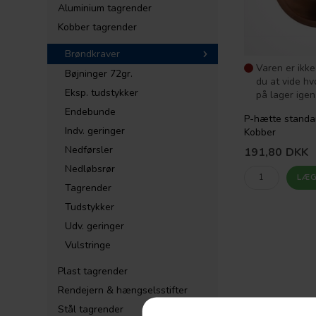
Aluminium tagrender
Kobber tagrender
Brøndkraver
Varen er ikke
Bøjninger 72gr.
du at vide h
Eksp. tudstykker
på lager igen,
Endebunde
P-hætte standa
Indv. geringer
Kobber
Nedførsler
191,80
DKK
Nedløbsrør
Tagrender
Tudstykker
Udv. geringer
Vulstringe
Plast tagrender
Rendejern & hængselsstifter
Stål tagrender