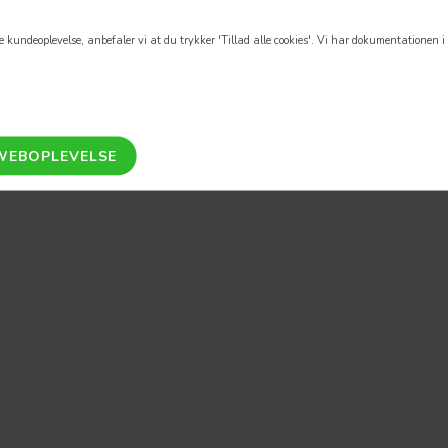
 kundeoplevelse, anbefaler vi at du trykker 'Tillad alle cookies'.
Vi har dokumentationen i o