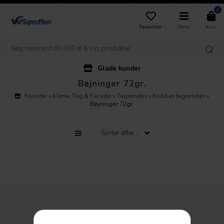
0
Favoritter
Menu
Kurv
Glade kunder
Bøjninger 72gr.
Forside
»
Klima, Tag & Facade
»
Tagrender
»
Kobber tagrender
»
Bøjninger 72gr.