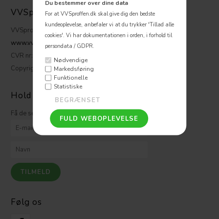
Du bestemmer over dine data
VVSpoffen ApS
For at VVSproffen.dk skal give dig den bedste
kundeoplevelse, anbefaler vi at du trykker 'Tillad alle
VVSproffen.dk ApS
cookies'.
Vi har dokumentationen i orden, i forhold til
www.vvsproffen.dk
persondata / GDPR.
CVR nr: 32 47 17 06
Nødvendige
Copyright © VVSproffen
Markedsføring
Funktionelle
Statistiske
Hold dig opdateret
Få de seneste nyheder på mail fra VVSproffen.dk
Følg os