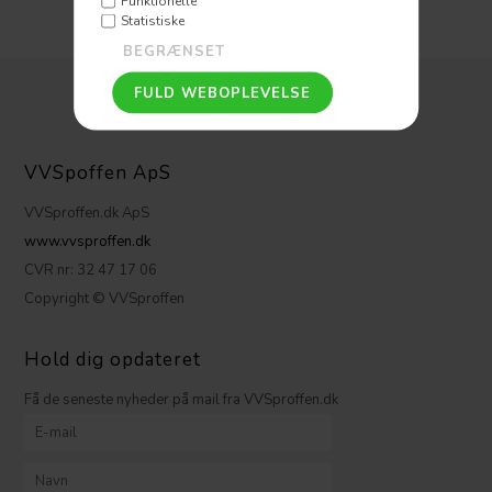
Funktionelle
Statistiske
VVSpoffen ApS
VVSproffen.dk ApS
www.vvsproffen.dk
CVR nr: 32 47 17 06
Copyright © VVSproffen
Hold dig opdateret
Få de seneste nyheder på mail fra VVSproffen.dk