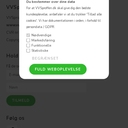
Du bestemmer over dine data
VVSpoffen ApS
For at VVSproffen.dk skal give dig den bedste
kundeoplevelse, anbefaler vi at du trykker 'Tillad alle
VVSproffen.dk ApS
cookies'.
Vi har dokumentationen i orden, i forhold til
www.vvsproffen.dk
persondata / GDPR.
CVR nr: 32 47 17 06
Nødvendige
Copyright © VVSproffen
Markedsføring
Funktionelle
Statistiske
Hold dig opdateret
Få de seneste nyheder på mail fra VVSproffen.dk
Følg os