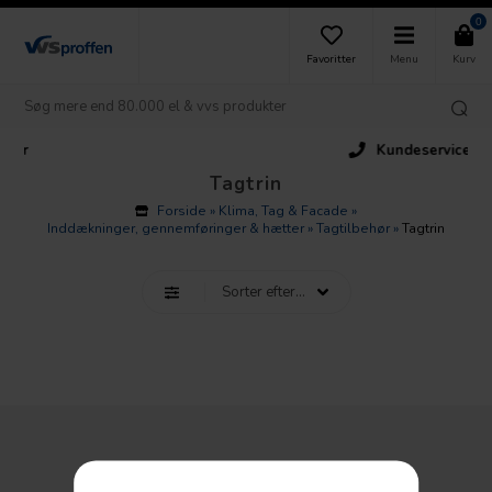
0
Favoritter
Menu
Kurv
Kundeservice
Tagtrin
Forside
»
Klima, Tag & Facade
»
Inddækninger, gennemføringer & hætter
»
Tagtilbehør
»
Tagtrin