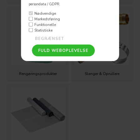
persondata / GDPR.
Nødvendige
Markedsføring
Funktionelle
Statistiske
Rengøringsprodukter
Slanger & Oprullere