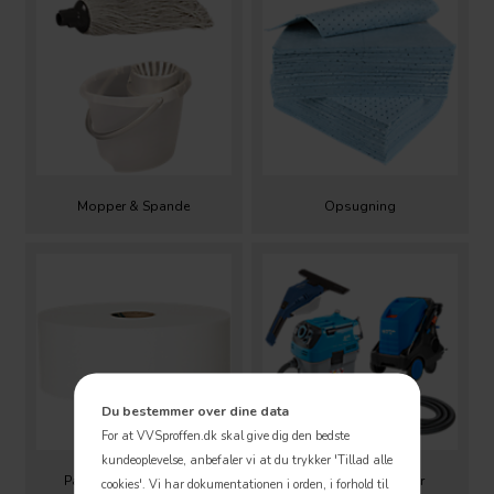
Mopper & Spande
Opsugning
Du bestemmer over dine data
For at VVSproffen.dk skal give dig den bedste
kundeoplevelse, anbefaler vi at du trykker 'Tillad alle
Papir, klude & svampe
Rengøringsmaskiner
cookies'.
Vi har dokumentationen i orden, i forhold til