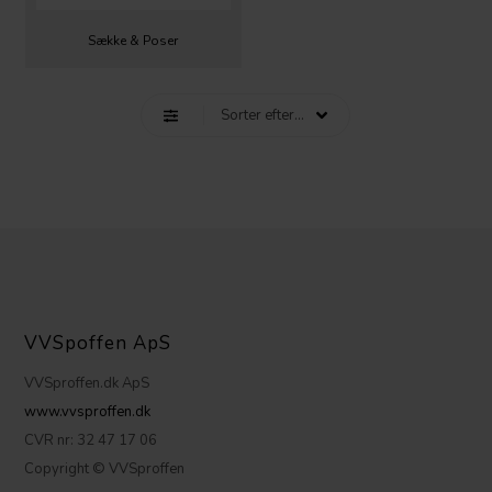
Sække & Poser
VVSpoffen ApS
VVSproffen.dk ApS
www.vvsproffen.dk
CVR nr: 32 47 17 06
Copyright © VVSproffen