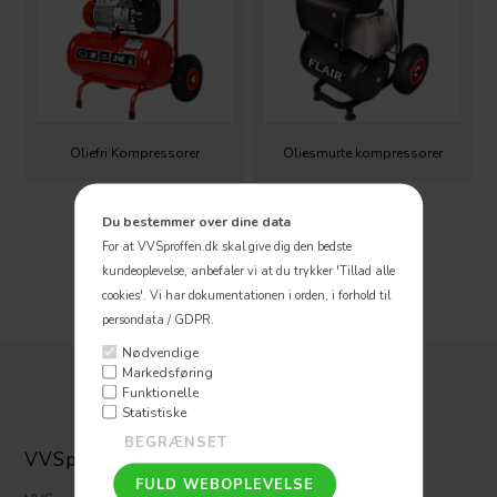
Oliefri Kompressorer
Oliesmurte kompressorer
Du bestemmer over dine data
For at VVSproffen.dk skal give dig den bedste
kundeoplevelse, anbefaler vi at du trykker 'Tillad alle
cookies'.
Vi har dokumentationen i orden, i forhold til
persondata / GDPR.
Nødvendige
Markedsføring
Funktionelle
Statistiske
VVSpoffen ApS