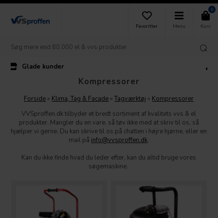
0
Favoritter
Menu
Kurv
Kundeservice
Kompressorer
Forside
»
Klima, Tag & Facade
»
Tagværktøj
»
Kompressorer
VVSproffen.dk tilbyder et bredt sortiment af kvalitets vvs & el
produkter. Mangler du en vare, så tøv ikke med at skriv til os, så
hjælper vi gerne. Du kan skrive til os på chatten i højre hjørne, eller en
mail på
info@vvsproffen.dk
.
Kan du ikke finde hvad du leder efter, kan du altid bruge vores
søgemaskine.