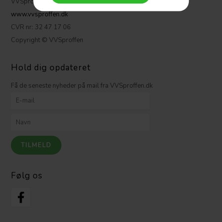
VVSproffen.dk ApS
www.vvsproffen.dk
CVR nr: 32 47 17 06
Copyright © VVSproffen
Hold dig opdateret
Få de seneste nyheder på mail fra VVSproffen.dk
Følg os